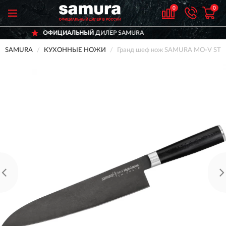
0
0
АЛЬНЫЙ
ДИЛЕР SAMURA
ДОСТАВ
SAMURA
КУХОННЫЕ НОЖИ
Гранд шеф нож SAMURA MO-V S