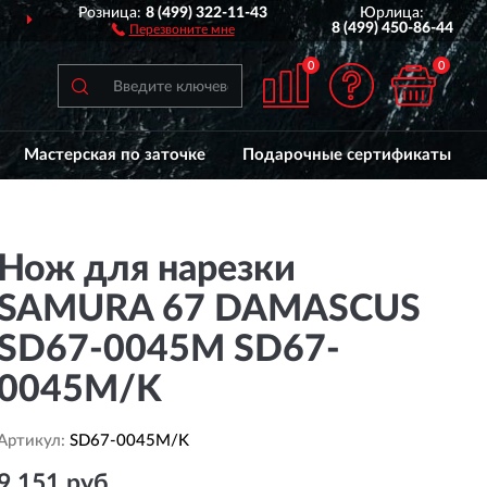
Розница:
8 (499) 322-11-43
Юрлица:
ДОСТАВИМ
ПО ВСЕЙ РОССИИ
8 (499) 450-86-44
Перезвоните мне
0
0
Мастерская по заточке
Подарочные сертификаты
Нож для нарезки
SAMURA 67 DAMASCUS
SD67-0045M SD67-
0045M/K
Артикул:
SD67-0045M/K
9 151 руб.