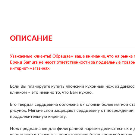
ОПИСАНИЕ
Уважаемые клиенты! Обращаем ваше внимание, что на рынке
Бренд Samura не несет ответственности за поддельные товар
интернет-магазинах.
Если Вы планируете купить японский кухонный нож из дамасс
клинком – это именно то, что Вам нужно.
Его твердая сердцевина обложена 67 слоями более мягкой ста
рисунок. Мягкие слои защищают сердцевину от повреждений и
продолжительную киренагу.
Нож предназначен для филигранной нарезки деликатесных и 
используется также для приготовления блюд японской кухни.