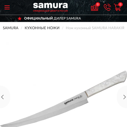
0
0
ФИЦИАЛЬНЫЙ
ДИЛЕР SAMURA
ДО
SAMURA
КУХОННЫЕ НОЖИ
Нож кухонный SAMURA HARAKIRI