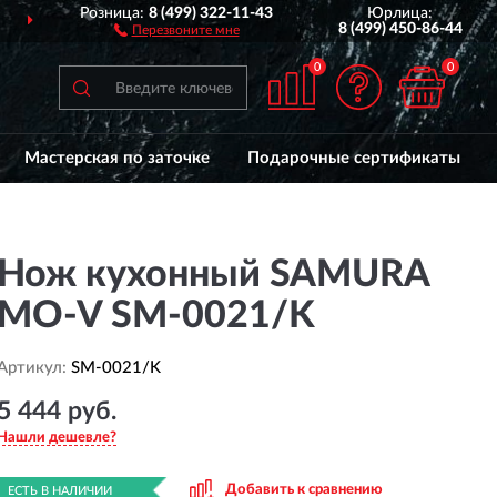
Розница:
8 (499) 322-11-43
Юрлица:
1 ГОД
ГАРАНТИЯ ПРОИЗ
8 (499) 450-86-44
Перезвоните мне
0
0
Мастерская по заточке
Подарочные сертификаты
Нож кухонный SAMURA
MO-V SM-0021/K
Артикул:
SM-0021/K
5 444 руб.
Нашли дешевле?
Добавить к сравнению
ЕСТЬ В НАЛИЧИИ