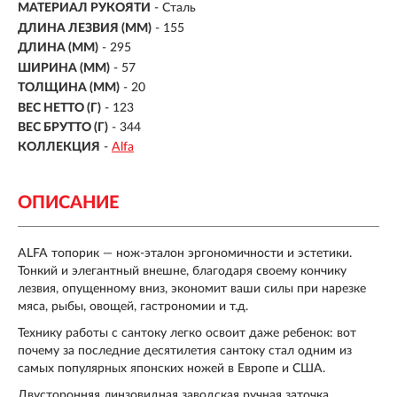
МАТЕРИАЛ РУКОЯТИ
-
Сталь
ДЛИНА ЛЕЗВИЯ (ММ)
-
155
ДЛИНА (ММ)
- 295
ШИРИНА (ММ)
- 57
ТОЛЩИНА (ММ)
- 20
ВЕС НЕТТО (Г)
- 123
ВЕС БРУТТО (Г)
- 344
КОЛЛЕКЦИЯ
-
Alfa
ОПИСАНИЕ
ALFA топорик — нож-эталон эргономичности и эстетики.
Тонкий и элегантный внешне, благодаря своему кончику
лезвия, опущенному вниз, экономит ваши силы при нарезке
мяса, рыбы, овощей, гастрономии и т.д.
Технику работы с сантоку легко освоит даже ребенок: вот
почему за последние десятилетия сантоку стал одним из
самых популярных японских ножей в Европе и США.
Двусторонняя линзовидная заводская ручная заточка,