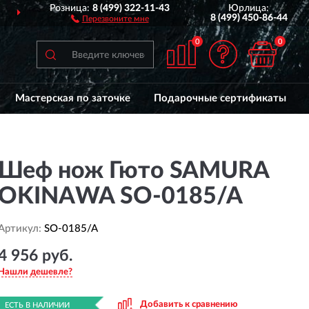
Розница:
8 (499) 322-11-43
Юрлица:
ДОСТАВИМ
ПО ВСЕЙ РОССИИ
8 (499) 450-86-44
Перезвоните мне
0
0
Мастерская по заточке
Подарочные сертификаты
Шеф нож Гюто SAMURA
OKINAWA SO-0185/A
Артикул:
SO-0185/A
4 956 руб.
Нашли дешевле?
Добавить к сравнению
ЕСТЬ В НАЛИЧИИ