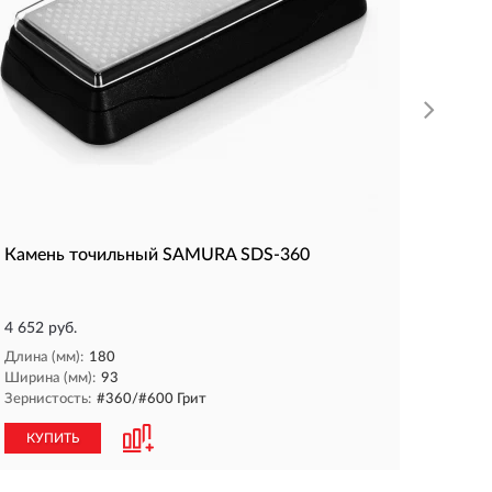
Длина л
КУП
Камень точильный SAMURA SDS-360
4 652 руб.
Длина (мм):
180
Ширина (мм):
93
Зернистость:
#360/#600 Грит
КУПИТЬ