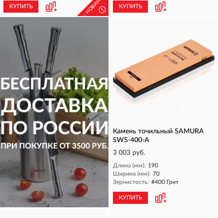
- НОВИНКА -
КУПИТЬ
КУПИТЬ
!
Камень точильный SAMURA
SWS-400-A
3 003 руб.
Длина (мм):
190
Ширина (мм):
70
Зернистость:
#400 Грит
КУПИТЬ
КУПИТЬ