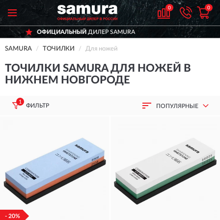
0
0
ЕР SAMURA
ДОСТАВИМ
ПО ВСЕЙ Р
SAMURA
ТОЧИЛКИ
Для ножей
ТОЧИЛКИ SAMURA ДЛЯ НОЖЕЙ В
НИЖНЕМ НОВГОРОДЕ
1
ФИЛЬТР
ПОПУЛЯРНЫЕ
- 20%